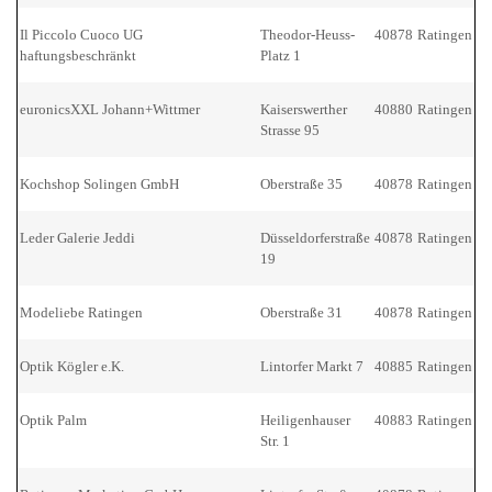
Il Piccolo Cuoco UG
Theodor-Heuss-
40878
Ratingen
haftungsbeschränkt
Platz 1
euronicsXXL Johann+Wittmer
Kaiserswerther
40880
Ratingen
Strasse 95
Kochshop Solingen GmbH
Oberstraße 35
40878
Ratingen
Leder Galerie Jeddi
Düsseldorferstraße
40878
Ratingen
19
Modeliebe Ratingen
Oberstraße 31
40878
Ratingen
Optik Kögler e.K.
Lintorfer Markt 7
40885
Ratingen
Optik Palm
Heiligenhauser
40883
Ratingen
Str. 1