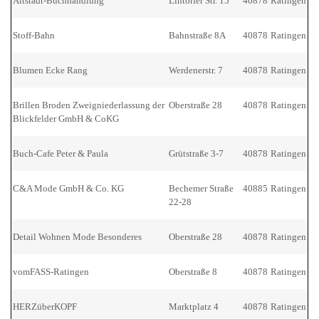
Altstadt-Buchhandlung
Lintorfer Str. 15
40878
Ratingen
Stoff-Bahn
Bahnstraße 8A
40878
Ratingen
Blumen Ecke Rang
Werdenerstr. 7
40878
Ratingen
Brillen Broden Zweigniederlassung der
Oberstraße 28
40878
Ratingen
Blickfelder GmbH & CoKG
Buch-Cafe Peter & Paula
Grütstraße 3-7
40878
Ratingen
C&A Mode GmbH & Co. KG
Bechemer Straße
40885
Ratingen
22-28
Detail Wohnen Mode Besonderes
Oberstraße 28
40878
Ratingen
vomFASS-Ratingen
Oberstraße 8
40878
Ratingen
HERZüberKOPF
Marktplatz 4
40878
Ratingen