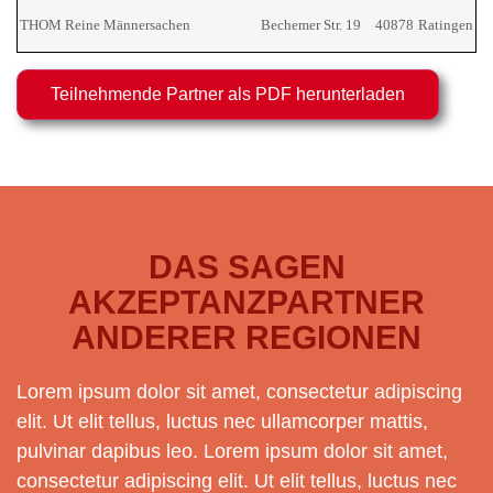
THOM Reine Männersachen
Bechemer Str. 19
40878
Ratingen
Teilnehmende Partner als PDF herunterladen
DAS SAGEN
AKZEPTANZPARTNER
ANDERER REGIONEN
Lorem ipsum dolor sit amet, consectetur adipiscing
elit. Ut elit tellus, luctus nec ullamcorper mattis,
pulvinar dapibus leo. Lorem ipsum dolor sit amet,
consectetur adipiscing elit. Ut elit tellus, luctus nec